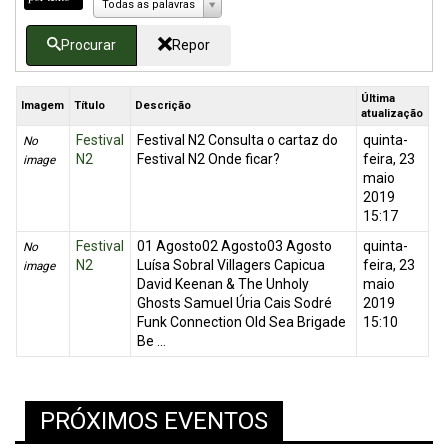
Todas as palavras
Procurar
Repor
Última
Imagem
Título
Descrição
atualização
Festival
Festival N2 Consulta o cartaz do
quinta-
No
N2
Festival N2 Onde ficar?
feira, 23
image
maio
2019
15:17
Festival
01 Agosto02 Agosto03 Agosto
quinta-
No
N2
Luísa Sobral Villagers Capicua
feira, 23
image
David Keenan & The Unholy
maio
Ghosts Samuel Úria Cais Sodré
2019
Funk Connection Old Sea Brigade
15:10
Be ...
PRÓXIMOS EVENTOS