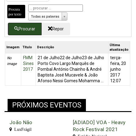
Procura
por texto
Todas as palavras
Procurar
Repor
Última
Imagem
Título
Descrição
atualização
FMM
21 de Julho22 de Julho23 de Julho
terça-
No
Sines
Porto Covo Largo Marquês de
feira, 20
image
2017
Pombal António Chainho & André
junho
Baptista José Mucavele & João
2017
Afonso Nessi Gomes Mohamma ...
12:07
PRÓXIMOS EVENTOS
João Não
[ADIADO] VOA - Heavy
Rock Festival 2021
LuxFrágil