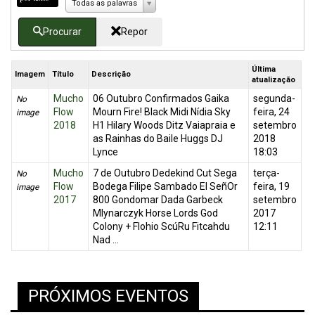
Todas as palavras
Procurar
Repor
Última
Imagem
Título
Descrição
atualização
Mucho
06 Outubro Confirmados Gaika
segunda-
No
Flow
Mourn Fire! Black Midi Nídia Sky
feira, 24
image
2018
H1 Hilary Woods Ditz Vaiapraia e
setembro
as Rainhas do Baile Huggs DJ
2018
Lynce
18:03
Mucho
7 de Outubro Dedekind Cut Sega
terça-
No
Flow
Bodega Filipe Sambado El SeñOr
feira, 19
image
2017
800 Gondomar Dada Garbeck
setembro
Mlynarczyk Horse Lords God
2017
Colony + Flohio ScúRu Fitcahdu
12:11
Nad ...
PRÓXIMOS EVENTOS