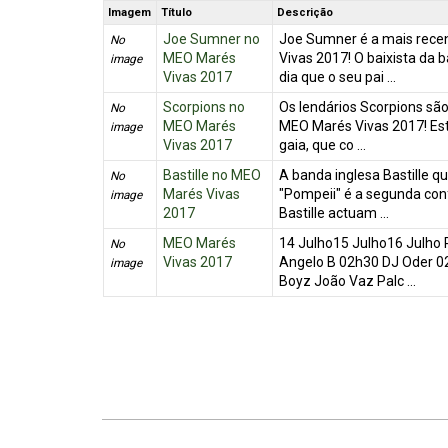
Imagem
Título
Descrição
Joe Sumner no
Joe Sumner é a mais rece
No
MEO Marés
Vivas 2017! O baixista da 
image
Vivas 2017
dia que o seu pai ...
Scorpions no
Os lendários Scorpions são
No
MEO Marés
MEO Marés Vivas 2017! Esta
image
Vivas 2017
gaia, que co ...
Bastille no MEO
A banda inglesa Bastille 
No
Marés Vivas
"Pompeii" é a segunda con
image
2017
Bastille actuam ...
MEO Marés
14 Julho15 Julho16 Julho 
No
Vivas 2017
Angelo B 02h30 DJ Oder 0
image
Boyz João Vaz Palc ...