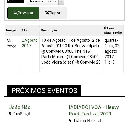
Todas as palavras
Procurar
Repor
Última
Imagem
Título
Descrição
atualização
L’Agosto
10 de Agosto11 de Agosto12 de
quarta-
No
2017
Agosto 01h00 Rui Souza (djset)
feira, 02
image
@ Convívio 03h00 The New
agosto
Party Makers @ Convívio 03h00
2017
João Vieira (djset) @ Convívio 23
11:13
...
PRÓXIMOS EVENTOS
João Não
[ADIADO] VOA - Heavy
Rock Festival 2021
LuxFrágil
Estádio Nacional