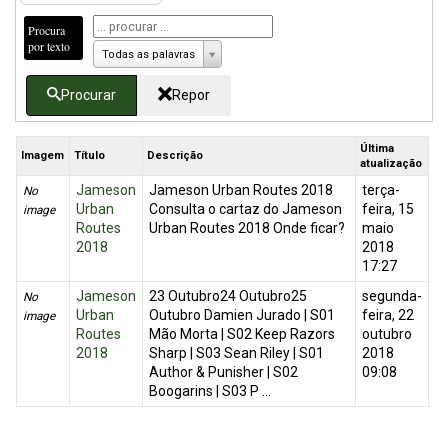
Procura
por texto
Todas as palavras
Procurar
Repor
Última
Imagem
Título
Descrição
atualização
Jameson
Jameson Urban Routes 2018
terça-
No
Urban
Consulta o cartaz do Jameson
feira, 15
image
Routes
Urban Routes 2018 Onde ficar?
maio
2018
2018
17:27
Jameson
23 Outubro24 Outubro25
segunda-
No
Urban
Outubro Damien Jurado | S01
feira, 22
image
Routes
Mão Morta | S02 Keep Razors
outubro
2018
Sharp | S03 Sean Riley | S01
2018
Author & Punisher | S02
09:08
Boogarins | S03 P ...