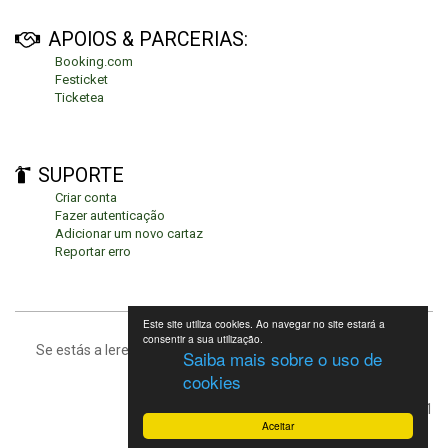
APOIOS & PARCERIAS:
Booking.com
Festicket
Ticketea
SUPORTE
Criar conta
Fazer autenticação
Adicionar um novo cartaz
Reportar erro
Este site utiliza cookies. Ao navegar no site estará a
consentir a sua utilização.
Se estás a leres isto, significa que estás no fundo da página.
Saiba mais sobre o uso de
cookies
Festivais de Verão 2021
Aceitar