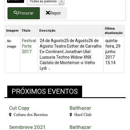
Todas as palavras
Procurar
Repor
Última
Imagem
Título
Descrição
atualização
Festival
24 de Agosto25 de Agosto26 de
quinta-
No
Forte
Agosto Teatro Esther de Carvalho
feira, 29
image
2017
Ex-Continent Jonathan Uliel
junho
Lussuria Techno Widow XNX
2017
Castelo de Montemor-o-Velho
15:14
Lydi ...
PRÓXIMOS EVENTOS
Cut Copy
Balthazar
Coliseu dos Recreios
Hard Club
Semibreve 2021
Balthazar