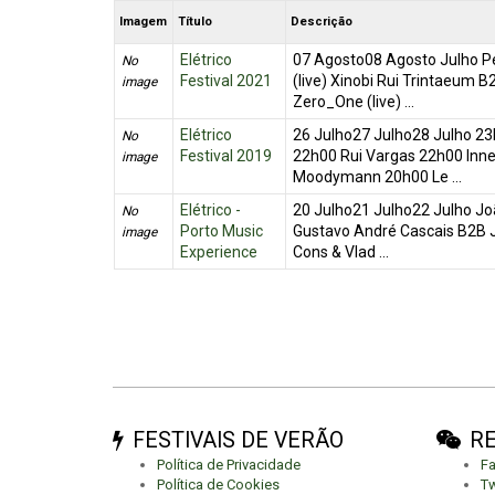
Imagem
Título
Descrição
Elétrico
07 Agosto08 Agosto Julho Pe
No
Festival 2021
(live) Xinobi Rui Trintaeum
image
Zero_One (live) ...
Elétrico
26 Julho27 Julho28 Julho 23
No
Festival 2019
22h00 Rui Vargas 22h00 Inner
image
Moodymann 20h00 Le ...
Elétrico -
20 Julho21 Julho22 Julho J
No
Porto Music
Gustavo André Cascais B2B Jo
image
Experience
Cons & Vlad ...
FESTIVAIS DE VERÃO
RE
Política de Privacidade
F
Política de Cookies
Tw