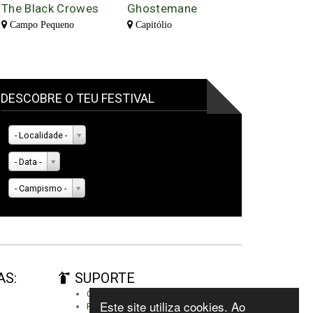
The Black Crowes
Ghostemane
Campo Pequeno
Capitólio
DESCOBRE O TEU FESTIVAL
- Localidade -
- Data -
- Campismo -
AS:
SUPORTE
Criar conta
Este site utiliza cookies. Ao
Fazer autenticação