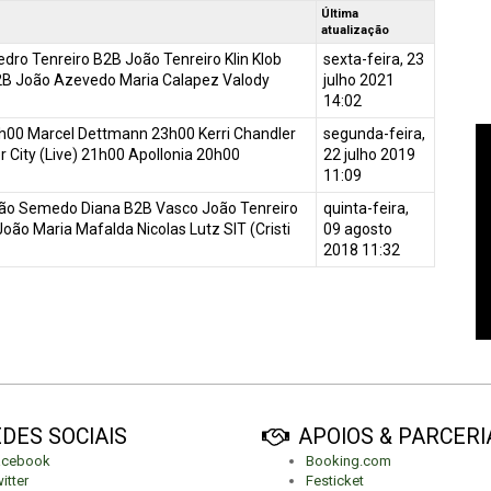
Última
atualização
dro Tenreiro B2B João Tenreiro Klin Klob
sexta-feira, 23
 B2B João Azevedo Maria Calapez Valody
julho 2021
14:02
h00 Marcel Dettmann 23h00 Kerri Chandler
segunda-feira,
 City (Live) 21h00 Apollonia 20h00
22 julho 2019
11:09
oão Semedo Diana B2B Vasco João Tenreiro
quinta-feira,
ão Maria Mafalda Nicolas Lutz SIT (Cristi
09 agosto
2018 11:32
DES SOCIAIS
APOIOS & PARCERI
acebook
Booking.com
itter
Festicket