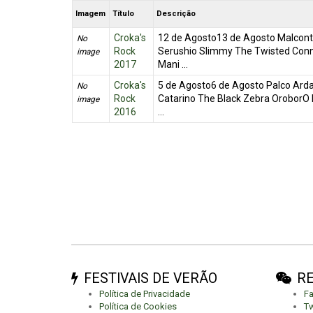
Imagem
Título
Descrição
Croka's
12 de Agosto13 de Agosto Malcont
No
Rock
Serushio Slimmy The Twisted Conn
image
2017
Mani ...
Croka's
5 de Agosto6 de Agosto Palco Ard
No
Rock
Catarino The Black Zebra OroborO 
image
2016
...
FESTIVAIS DE VERÃO
RE
Política de Privacidade
F
Política de Cookies
Tw