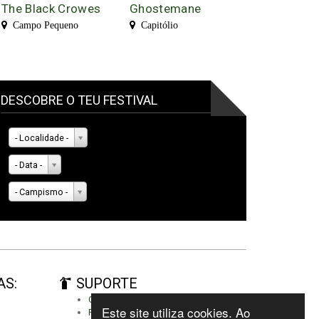
The Black Crowes
Ghostemane
Campo Pequeno
Capitólio
DESCOBRE O TEU FESTIVAL
- Localidade -
- Data -
- Campismo -
AS:
SUPORTE
Criar conta
Este site utiliza cookies. Ao
Fazer autenticação