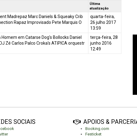
Última
atualização
ent Madrepaz Marc Daniels & Squeaky Crib
quarta-feira,
ection Rapaz Improvisado Pete Marquis O
26 julho 2017
13:59
a Homem em Catarse Dog's Bollocks Daniel
terça-feira, 28
DJ Zé Carlos Palco Croka's ATíPICA orquestr
junho 2016
12:49
DES SOCIAIS
APOIOS & PARCERI
acebook
Booking.com
itter
Festicket