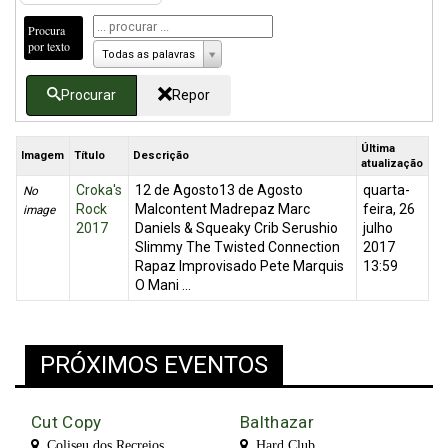
Procura
por texto
Todas as palavras
Procurar
Repor
Última
Imagem
Título
Descrição
atualização
Croka's
12 de Agosto13 de Agosto
quarta-
No
Rock
Malcontent Madrepaz Marc
feira, 26
image
2017
Daniels & Squeaky Crib Serushio
julho
Slimmy The Twisted Connection
2017
Rapaz Improvisado Pete Marquis
13:59
O Mani ...
PRÓXIMOS EVENTOS
Cut Copy
Balthazar
Coliseu dos Recreios
Hard Club