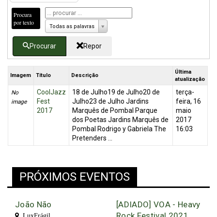
Procura
por texto
Todas as palavras
Procurar
Repor
Última
Imagem
Título
Descrição
atualização
CoolJazz
18 de Julho19 de Julho20 de
terça-
No
Fest
Julho23 de Julho Jardins
feira, 16
image
2017
Marquês de Pombal Parque
maio
dos Poetas Jardins Marquês de
2017
Pombal Rodrigo y Gabriela The
16:03
Pretenders ...
PRÓXIMOS EVENTOS
João Não
[ADIADO] VOA - Heavy
Rock Festival 2021
LuxFrágil