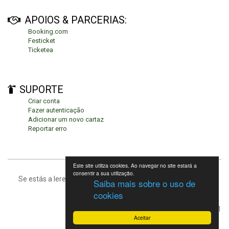
APOIOS & PARCERIAS:
Booking.com
Festicket
Ticketea
SUPORTE
Criar conta
Fazer autenticação
Adicionar um novo cartaz
Reportar erro
Este site utiliza cookies. Ao navegar no site estará a
consentir a sua utilização.
Se estás a leres isto, significa que estás no fundo da página.
Saiba mais sobre o uso de
cookies
Festivais de Verão 2021
Aceitar