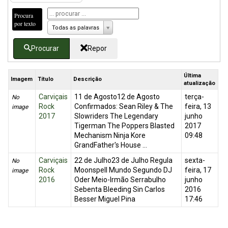
Procura
por texto
Todas as palavras
Procurar
Repor
Última
Imagem
Título
Descrição
atualização
Carviçais
11 de Agosto12 de Agosto
terça-
No
Rock
Confirmados: Sean Riley & The
feira, 13
image
2017
Slowriders The Legendary
junho
Tigerman The Poppers Blasted
2017
Mechanism Ninja Kore
09:48
GrandFather's House ...
Carviçais
22 de Julho23 de Julho Regula
sexta-
No
Rock
Moonspell Mundo Segundo DJ
feira, 17
image
2016
Oder Meio-Irmão Serrabulho
junho
Sebenta Bleeding Sin Carlos
2016
Besser Miguel Pina
17:46