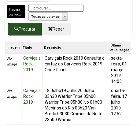
Procura
por texto
Todas as palavras
Procurar
Repor
Última
Imagem
Título
Descrição
atualização
Carviçais
Carviçais Rock 2019 Consulta o
sexta-
No
Rock
cartaz do Carviçais Rock 2019
feira, 01
image
2019
Onde ficar?
março
2019
14:03
Carviçais
18 Julho19 Julho20 Julho
quarta-
No
Rock
03h30 Warrior Tribe 05h00
feira, 17
image
2019
Warrior Tribe 05h30 Ivo 01h00
julho
Meninos do Rio 03h20 Van
2019
Breda 03h30 Cromos da Noite
12:52
23h00 Warrior T ...