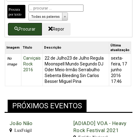
Procura
por texto
Todas as palavras
Procurar
Repor
Última
Imagem
Título
Descrição
atualização
Carviçais
22 de Julho23 de Julho Regula
sexta-
No
Rock
Moonspell Mundo Segundo DJ
feira, 17
image
2016
Oder Meio-Irmão Serrabulho
junho
Sebenta Bleeding Sin Carlos
2016
Besser Miguel Pina
17:46
PRÓXIMOS EVENTOS
João Não
[ADIADO] VOA - Heavy
Rock Festival 2021
LuxFrágil