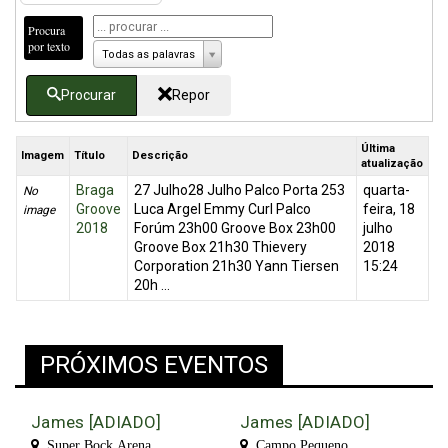
Procura
por texto
Todas as palavras
Procurar
Repor
Última
Imagem
Título
Descrição
atualização
Braga
27 Julho28 Julho Palco Porta 253
quarta-
No
Groove
Luca Argel Emmy Curl Palco
feira, 18
image
2018
Forúm 23h00 Groove Box 23h00
julho
Groove Box 21h30 Thievery
2018
Corporation 21h30 Yann Tiersen
15:24
20h ...
PRÓXIMOS EVENTOS
James [ADIADO]
James [ADIADO]
Super Bock Arena
Campo Pequeno