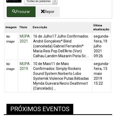
Todas as palavras
Procurar
Repor
Última
Imagem
Título
Descrição
atualização
MUPA
16 de Julho17 Julho Confirmados:
segunda-
No
2021
André Gonçalves* Bleid
feira, 19
image
(cancelada) Gabriel Ferrandini*
julho
Maria Reis Pop Dell'Arte (Von)
2021
Calhau Landim Mazarin Pista Sc ...
09:26
MUPA
10 de Maio11 de Maio
segunda-
No
2019
Confirmados: Simply Rockers
feira, 13
image
Sound System Norberto Lobo
maio
Systemik Violence Putas Bêbadas
2019
Mynda Guevara Necro Deathmort
15:22
(Cancelado) ...
PRÓXIMOS EVENTOS