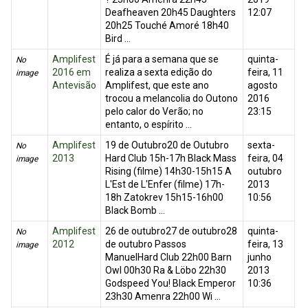
Deafheaven 20h45 Daughters
12:07
20h25 Touché Amoré 18h40
Bird ...
Amplifest
É já para a semana que se
quinta-
No
2016 em
realiza a sexta edição do
feira, 11
image
Antevisão
Amplifest, que este ano
agosto
trocou a melancolia do Outono
2016
pelo calor do Verão; no
23:15
entanto, o espírito ...
Amplifest
19 de Outubro20 de Outubro
sexta-
No
2013
Hard Club 15h-17h Black Mass
feira, 04
image
Rising (filme) 14h30-15h15 A
outubro
L'Est de L'Enfer (filme) 17h-
2013
18h Zatokrev 15h15-16h00
10:56
Black Bomb ...
Amplifest
26 de outubro27 de outubro28
quinta-
No
2012
de outubro Passos
feira, 13
image
ManuelHard Club 22h00 Barn
junho
Owl 00h30 Ra & Löbo 22h30
2013
Godspeed You! Black Emperor
10:36
23h30 Amenra 22h00 Wi ...