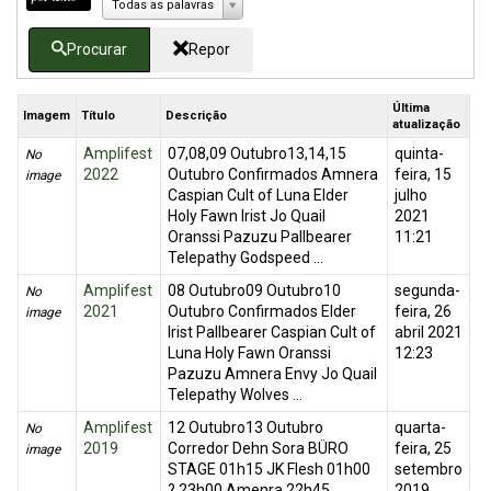
Todas as palavras
Procurar
Repor
Última
Imagem
Título
Descrição
atualização
Amplifest
07,08,09 Outubro13,14,15
quinta-
No
2022
Outubro Confirmados Amnera
feira, 15
image
Caspian Cult of Luna Elder
julho
Holy Fawn Irist Jo Quail
2021
Oranssi Pazuzu Pallbearer
11:21
Telepathy Godspeed ...
Amplifest
08 Outubro09 Outubro10
segunda-
No
2021
Outubro Confirmados Elder
feira, 26
image
Irist Pallbearer Caspian Cult of
abril 2021
Luna Holy Fawn Oranssi
12:23
Pazuzu Amnera Envy Jo Quail
Telepathy Wolves ...
Amplifest
12 Outubro13 Outubro
quarta-
No
2019
Corredor Dehn Sora BÜRO
feira, 25
image
STAGE 01h15 JK Flesh 01h00
setembro
? 23h00 Amenra 22h45
2019