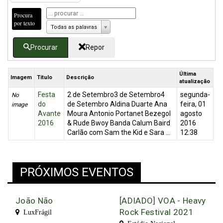
Procura
por texto
Todas as palavras
Procurar
Repor
Última
Imagem
Título
Descrição
atualização
Festa
2 de Setembro3 de Setembro4
segunda-
No
do
de Setembro Aldina Duarte Ana
feira, 01
image
Avante
Moura Antonio Portanet Bezegol
agosto
2016
& Rude Bwoy Banda Calum Baird
2016
Carlão com Sam the Kid e Sara ...
12:38
PRÓXIMOS EVENTOS
João Não
[ADIADO] VOA - Heavy
Rock Festival 2021
LuxFrágil