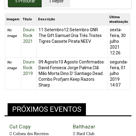
Procurar
Repor
Última
Imagem
Título
Descrição
atualização
Douro
11 Setembro12 Setembro GNR
sexta-
No
Rock
The Gift Samuel Úria Três Tristes
feira, 30
image
2021
Tigres Cassete Pirata NEEV
julho
2021
12:26
Douro
09 Agosto10 Agosto Confirmados:
segunda-
No
Rock
David Fonseca Jorge Palma Clã
feira, 01
image
2019
Mão Morta Dino D' Santiago Dead
julho
Combo Profjam Keep Razors
2019
Sharp
14:07
PRÓXIMOS EVENTOS
Cut Copy
Balthazar
Coliseu dos Recreios
Hard Club