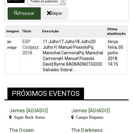
Todas as palavras
Procurar
Repor
Última
Imagem
Título
Descrição
atualização
EDP
11 Julho17 Julho18 Julho20
terça-
No
Cooljazz
Julho H. Manuel PossoloPq.
feira, 05
image
2018
Marechal CarmonaPq. Marechal
junho
CarmonaH. Manuel Possolo
2018
David Byrne BADBADNOTGOOD
14:15
Salvador Sobral ...
PRÓXIMOS EVENTOS
James [ADIADO]
James [ADIADO]
Super Bock Arena
Campo Pequeno
The Ocean
The Darkness