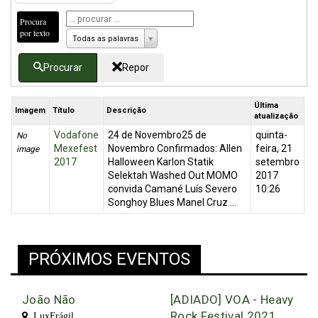
Procura
por texto
Todas as palavras
Procurar
Repor
Última
Imagem
Título
Descrição
atualização
Vodafone
24 de Novembro25 de
quinta-
No
Mexefest
Novembro Confirmados: Allen
feira, 21
image
2017
Halloween Karlon Statik
setembro
Selektah Washed Out MOMO
2017
convida Camané Luís Severo
10:26
Songhoy Blues Manel Cruz ...
PRÓXIMOS EVENTOS
João Não
[ADIADO] VOA - Heavy
Rock Festival 2021
LuxFrágil