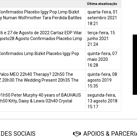
Última atualização
nfirmados Placebo Iggy Pop Limp Bizkit
quarta-feira, 01
 Numan Wolfmother Tara Perdida Battles
setembro 2021
18:21
 26 e 27 de Agosto de 2022 Cartaz EDP Vilar
terça-feira, 15
gosto28 Agosto Confirmados Placebo Limp
junho 2021
21:24
nfirmados Limp Bizkit Placebo Iggy Pop
quinta-feira, 07
maio 2020
16:28
Palco MEO 22h40 Therapy? 22h50 The
quinta-feira, 08
-Z 20h30 The Wedding Present 20h35 The
agosto 2019
15:35
01h50 Peter Murphy 40 years of BAUHAUS
segunda-feira,
h50 Kitty, Daisy & Lewis 02h40 Crystal
13 agosto 2018
15:17
DES SOCIAIS
APOIOS & PARCERI