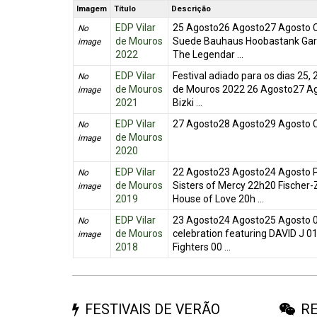
Imagem
Título
Descrição
EDP Vilar
25 Agosto26 Agosto27 Agosto Co
No
de Mouros
Suede Bauhaus Hoobastank Gary
image
2022
The Legendar ...
EDP Vilar
Festival adiado para os dias 25,
No
de Mouros
de Mouros 2022 26 Agosto27 A
image
2021
Bizki ...
EDP Vilar
27 Agosto28 Agosto29 Agosto Co
No
de Mouros
image
2020
EDP Vilar
22 Agosto23 Agosto24 Agosto 
No
de Mouros
Sisters of Mercy 22h20 Fischer
image
2019
House of Love 20h ...
EDP Vilar
23 Agosto24 Agosto25 Agosto 
No
de Mouros
celebration featuring DAVID J 01
image
2018
Fighters 00 ...
FESTIVAIS DE VERÃO
RE