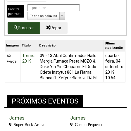
Procura
por texto
Todas as palavras
Procurar
Repor
Última
Imagem
Título
Descrição
atualização
Tremor
09 - 13 Abril Confirmados Hailu
quarta-
No
2019
Mergia Fumaça Preta MCZO &
feira, 04
image
Duke Yin Yin Chupame El Dedo
setembro
Odete Instytut 861 La Flama
2019
Blanca ft. Zéfyre Black vs DJ Fit ...
10:54
PRÓXIMOS EVENTOS
James
James
Super Bock Arena
Campo Pequeno