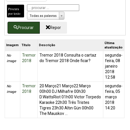
Procura
por texto
Todas as palavras
Procurar
Repor
Última
Imagem
Título
Descrição
atualização
Tremor
Tremor 2018 Consulta o cartaz
segunda-
No
2018
do Tremor 2018 Onde ficar?
feira, 08
image
janeiro
2018
12:58
Tremor
20 Março21 Março22 Março
segunda-
No
2018
00h00 DJ Milhafre 00h30
feira, 05
image
D.WattsRiot 01h00 Victor Torpedo
março
Karaoke 22h30 Três Tristes
2018
Tigres 23h30 Altın Gün 00h00
14:20
The Mauskov ...