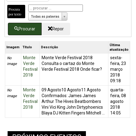
Procura
por texto
Todas as palavras
Procurar
Repor
Última
Imagem
Título
Descrição
atualização
Monte
Monte Verde Festival 2018
sexta-
No
Verde
Consulta o cartaz do Monte
feira, 23
image
Festival
Verde Festival 2018 Onde ficar?
março
2018
2018
09:18
Monte
09 Agosto10 Agosto11 Agosto
quarta-
No
Verde
Confirmados: James James
feira, 08
image
Festival
Arthur The Hives Beatbombers
agosto
2018
Vini Vici King John Dirtyphoenics
2018
Blaya DJ Kitten Fingers Mitchell ...
14:05