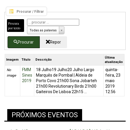
Procurar / Filtrar
Procura
por texto
Todas as palavras
Procurar
Repor
Última
Imagem
Título
Descrição
atualização
FMM
18 Julho19 Julho20 Julho Largo
quinta-
No
Sines
Marquês de Pombal | Aldeia de
feira, 23
image
2019
Porto Covo 21h00 Sona Jobarteh
maio
21h00 Revolutionary Birds 21h00
2019
Gaiteiros De Lisboa 22h15 ...
12:56
PRÓXIMOS EVENTOS