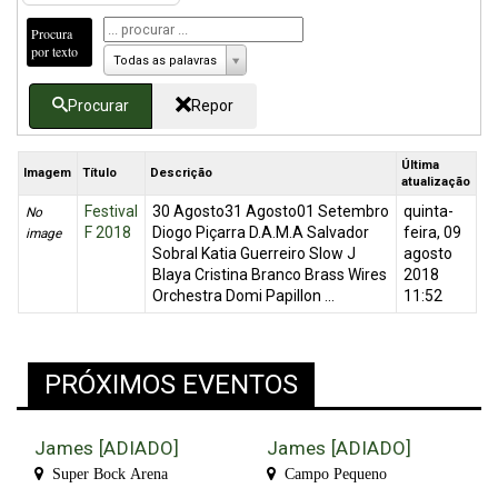
Procura
por texto
Todas as palavras
Procurar
Repor
Última
Imagem
Título
Descrição
atualização
Festival
30 Agosto31 Agosto01 Setembro
quinta-
No
F 2018
Diogo Piçarra D.A.M.A Salvador
feira, 09
image
Sobral Katia Guerreiro Slow J
agosto
Blaya Cristina Branco Brass Wires
2018
Orchestra Domi Papillon ...
11:52
PRÓXIMOS EVENTOS
James [ADIADO]
James [ADIADO]
Super Bock Arena
Campo Pequeno