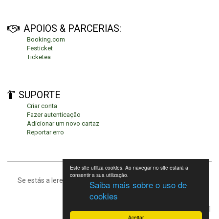
APOIOS & PARCERIAS:
Booking.com
Festicket
Ticketea
SUPORTE
Criar conta
Fazer autenticação
Adicionar um novo cartaz
Reportar erro
Este site utiliza cookies. Ao navegar no site estará a
consentir a sua utilização.
Se estás a leres isto, significa que estás no fundo da página.
Saiba mais sobre o uso de
cookies
Festivais de Verão 2021
Aceitar