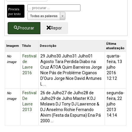
Procura
por texto
Todas as palavras
Procurar
Repor
Última
Imagem
Título
Descrição
atualização
Festival
29 Julho30 Julho31 Julho01
quarta-
No
de
Agosto Tara Perdida Diabo na
feira, 13
image
Lavre
Cruz ÁTOA Quim Barreiros Jorge
julho
2016
Nice Pás de Probléme Ciganos
2016
D'Ouro Jorge Nice David Antunes
12:12
L ...
Festival
26 de Julho27 de Julho28 de
segunda-
No
De
Julho29 de Julho Master K DJ
feira, 22
image
Lavre
Molaws DJ Tony DJ Lawrence &
julho
2013
DJ Anselmo Richie Fernando
2013
Alvim (Festa da Espuma) Ena Pá
14:14
2000 ...