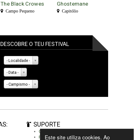
The Black Crowes
Ghostemane
Campo Pequeno
Capitólio
DESCOBRE O TEU FESTIVAL
- Localidade -
- Data -
- Campismo -
AS:
SUPORTE
Criar conta
Este site utiliza cookies. Ao
Fazer autenticação