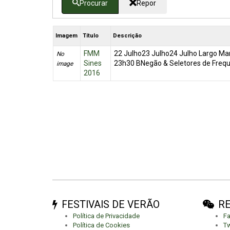
Procurar
Repor
Imagem
Título
Descrição
FMM
22 Julho23 Julho24 Julho Largo Ma
No
Sines
23h30 BNegão & Seletores de Frequê
image
2016
FESTIVAIS DE VERÃO
RE
Política de Privacidade
F
Política de Cookies
Tw