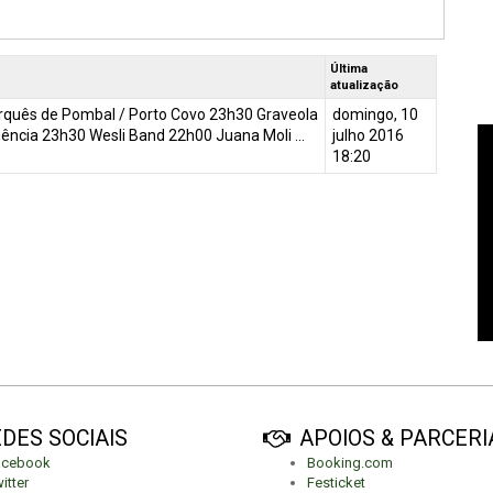
Última
atualização
rquês de Pombal / Porto Covo 23h30 Graveola
domingo, 10
ncia 23h30 Wesli Band 22h00 Juana Moli ...
julho 2016
18:20
DES SOCIAIS
APOIOS & PARCERI
acebook
Booking.com
itter
Festicket