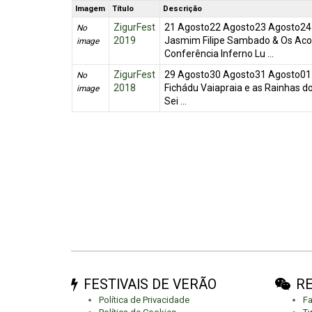
Imagem
Título
Descrição
ZigurFest
21 Agosto22 Agosto23 Agosto24 
No
2019
Jasmim Filipe Sambado & Os Ac
image
Conferência Inferno Lu ...
ZigurFest
29 Agosto30 Agosto31 Agosto01 
No
2018
Fichádu Vaiapraia e as Rainhas do
image
Sei ...
FESTIVAIS DE VERÃO
RE
Política de Privacidade
F