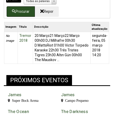
Todas as palavras
Procurar
Repor
Última
Imagem
Título
Descrição
atualização
Tremor
20 Março21 Março22 Março
segunda-
No
2018
00h00 DJ Milhafre 00h30
feira, 05
image
D.WattsRiot 01h00 Victor Torpedo
março
Karaoke 22h30 Três Tristes
2018
Tigres 23h30 Altın Gün 00h00
14:20
The Mauskov ...
PRÓXIMOS EVENTOS
James
James
Super Bock Arena
Campo Pequeno
The Ocean
The Darkness