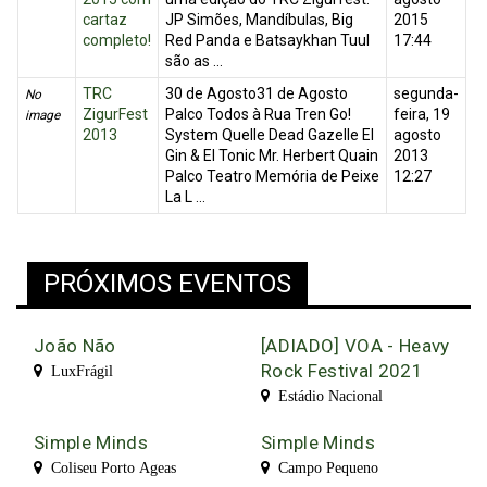
cartaz
JP Simões, Mandíbulas, Big
2015
completo!
Red Panda e Batsaykhan Tuul
17:44
são as ...
TRC
30 de Agosto31 de Agosto
segunda-
No
ZigurFest
Palco Todos à Rua Tren Go!
feira, 19
image
2013
System Quelle Dead Gazelle El
agosto
Gin & El Tonic Mr. Herbert Quain
2013
Palco Teatro Memória de Peixe
12:27
La L ...
PRÓXIMOS EVENTOS
João Não
[ADIADO] VOA - Heavy
Rock Festival 2021
LuxFrágil
Estádio Nacional
Simple Minds
Simple Minds
Coliseu Porto Ageas
Campo Pequeno