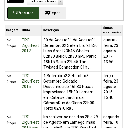
Todas as palavras
Procurar
Repor
Última
Imagem
Título
Descrição
atualização
TRC
30 de Agosto31 de Agosto01
quarta-
No
ZigurFest
Setembro02 Setembro 21h30
feira, 23
image
2017
Luca Argel 23h45 Whales
agosto
02h30 Bleid 02h30 GPU Panic
2017
18h15 Salim 22h45 The
13:56
Twisted Connection 01h ...
TRC
1 Setembro2 Setembro3
terça-
No
ZigurFest
Setembro Soldado
feira, 23
image
2016
Desconhecido 16h30 Rapaz
agosto
Improvisado 15h30 Homem
2016
em Catarse Jardim da
15:40
CâmaraRua da Olaria 23h00
Torto 02h10 Ra ...
TRC
Irá realizar-se nos dias 28 e 29
segunda-
No
ZigurFest
de Agosto em Lamego, mais
feira, 10
image
2015 com
uma edição do TRC Zigurfest.
agosto