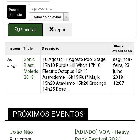
Procura
por texto
Todas as palavras
Procurar
Repor
Última
Imagem
Título
Descrição
atualização
Sonic
10 Agosto11 Agosto Pool Stage
segunda-
No
Blast
17h10 Purple Hill Witch 17h10
feira, 23
image
Moledo
Electric Octopus 16h15
julho
2018
Astrodome 16h15 Ruff Majik
2018
15h20 Atavismo 15h20 Greengo
12:07
14h25 Dese ...
PRÓXIMOS EVENTOS
João Não
[ADIADO] VOA - Heavy
Rock Festival 2021
LuxFrágil