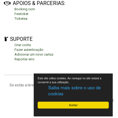
APOIOS & PARCERIAS:
Booking.com
Festicket
Ticketea
SUPORTE
Criar conta
Fazer autenticação
Adicionar um novo cartaz
Reportar erro
Este site utiliza cookies. Ao navegar no site estará a
consentir a sua utilização.
Se estás a leres isto, significa que estás no fundo da página.
Saiba mais sobre o uso de
cookies
Festivais de Verão 2021
Aceitar