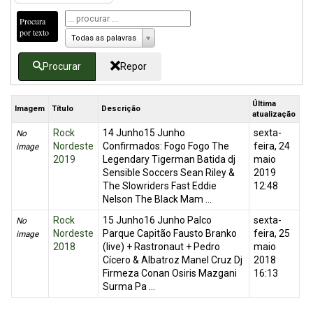
Procura
por texto
Todas as palavras
Procurar
Repor
Última
Imagem
Título
Descrição
atualização
Rock
14 Junho15 Junho
sexta-
No
Nordeste
Confirmados: Fogo Fogo The
feira, 24
image
2019
Legendary Tigerman Batida dj
maio
Sensible Soccers Sean Riley &
2019
The Slowriders Fast Eddie
12:48
Nelson The Black Mam ...
Rock
15 Junho16 Junho Palco
sexta-
No
Nordeste
Parque Capitão Fausto Branko
feira, 25
image
2018
(live) + Rastronaut + Pedro
maio
Cícero & Albatroz Manel Cruz Dj
2018
Firmeza Conan Osiris Mazgani
16:13
Surma Pa ...