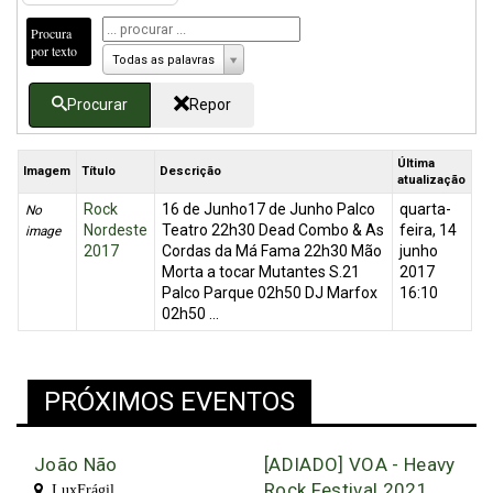
Procura
por texto
Todas as palavras
Procurar
Repor
Última
Imagem
Título
Descrição
atualização
Rock
16 de Junho17 de Junho Palco
quarta-
No
Nordeste
Teatro 22h30 Dead Combo & As
feira, 14
image
2017
Cordas da Má Fama 22h30 Mão
junho
Morta a tocar Mutantes S.21
2017
Palco Parque 02h50 DJ Marfox
16:10
02h50 ...
PRÓXIMOS EVENTOS
João Não
[ADIADO] VOA - Heavy
Rock Festival 2021
LuxFrágil