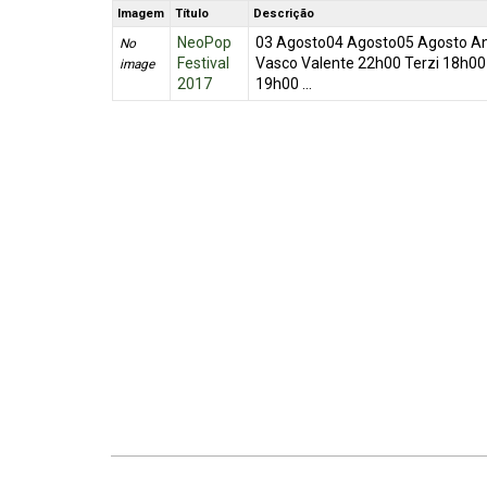
Imagem
Título
Descrição
NeoPop
03 Agosto04 Agosto05 Agosto Ant
No
Festival
Vasco Valente 22h00 Terzi 18h0
image
2017
19h00 ...