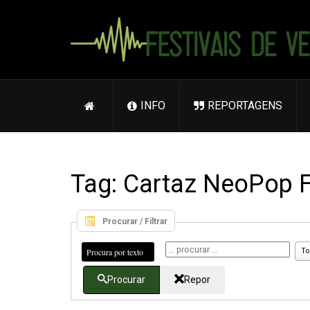
INFO
REPORTAGENS
Tag: Cartaz NeoPop F
Procurar / Filtrar
Procura por texto
To
Procurar
Repor