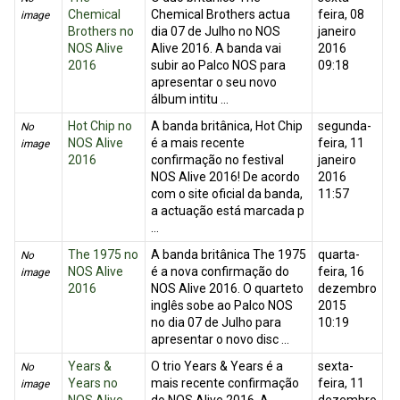
Chemical
Chemical Brothers actua
feira, 08
image
Brothers no
dia 07 de Julho no NOS
janeiro
NOS Alive
Alive 2016. A banda vai
2016
2016
subir ao Palco NOS para
09:18
apresentar o seu novo
álbum intitu ...
Hot Chip no
A banda britânica, Hot Chip
segunda-
No
NOS Alive
é a mais recente
feira, 11
image
2016
confirmação no festival
janeiro
NOS Alive 2016! De acordo
2016
com o site oficial da banda,
11:57
a actuação está marcada p
...
The 1975 no
A banda britânica The 1975
quarta-
No
NOS Alive
é a nova confirmação do
feira, 16
image
2016
NOS Alive 2016. O quarteto
dezembro
inglês sobe ao Palco NOS
2015
no dia 07 de Julho para
10:19
apresentar o novo disc ...
Years &
O trio Years & Years é a
sexta-
No
Years no
mais recente confirmação
feira, 11
image