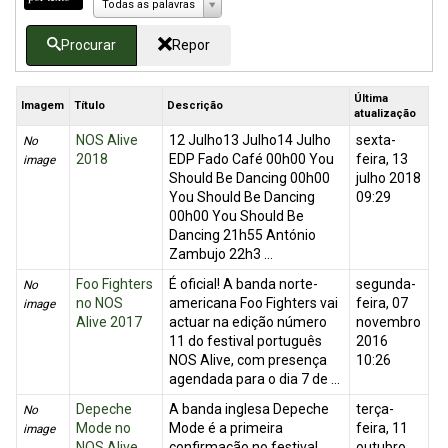
Todas as palavras
Procurar
Repor
Última
Imagem
Título
Descrição
atualização
NOS Alive
12 Julho13 Julho14 Julho
sexta-
No
2018
EDP Fado Café 00h00 You
feira, 13
image
Should Be Dancing 00h00
julho 2018
You Should Be Dancing
09:29
00h00 You Should Be
Dancing 21h55 António
Zambujo 22h3 ...
Foo Fighters
É oficial! A banda norte-
segunda-
No
no NOS
americana Foo Fighters vai
feira, 07
image
Alive 2017
actuar na edição número
novembro
11 do festival português
2016
NOS Alive, com presença
10:26
agendada para o dia 7 de ...
Depeche
A banda inglesa Depeche
terça-
No
Mode no
Mode é a primeira
feira, 11
image
NOS Alive
confirmação no festival
outubro