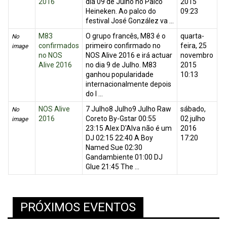
2016
dia 09 de Julho no Palco
2015
Heineken. Ao palco do
09:23
festival José González va ...
M83
O grupo francês, M83 é o
quarta-
No
confirmados
primeiro confirmado no
feira, 25
image
no NOS
NOS Alive 2016 e irá actuar
novembro
Alive 2016
no dia 9 de Julho. M83
2015
ganhou popularidade
10:13
internacionalmente depois
do l ...
NOS Alive
7 Julho8 Julho9 Julho Raw
sábado,
No
2016
Coreto By-Gstar 00:55
02 julho
image
23:15 Alex D'Alva não é um
2016
DJ 02:15 22:40 A Boy
17:20
Named Sue 02:30
Gandambiente 01:00 DJ
Glue 21:45 The ...
PRÓXIMOS EVENTOS