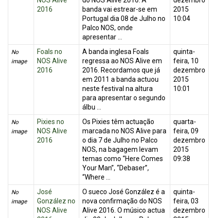
NOS Alive
do NOS Alive 2016. A
dezembro
2016
banda vai estrear-se em
2015
Portugal dia 08 de Julho no
10:04
Palco NOS, onde
apresentar ...
Foals no
A banda inglesa Foals
quinta-
No
NOS Alive
regressa ao NOS Alive em
feira, 10
image
2016
2016. Recordamos que já
dezembro
em 2011 a banda actuou
2015
neste festival na altura
10:01
para apresentar o segundo
álbu ...
Pixies no
Os Pixies têm actuação
quarta-
No
NOS Alive
marcada no NOS Alive para
feira, 09
image
2016
o dia 7 de Julho no Palco
dezembro
NOS, na bagagem levam
2015
temas como “Here Comes
09:38
Your Man”, “Debaser”,
“Where ...
José
O sueco José González é a
quinta-
No
González no
nova confirmação do NOS
feira, 03
image
NOS Alive
Alive 2016. O músico actua
dezembro