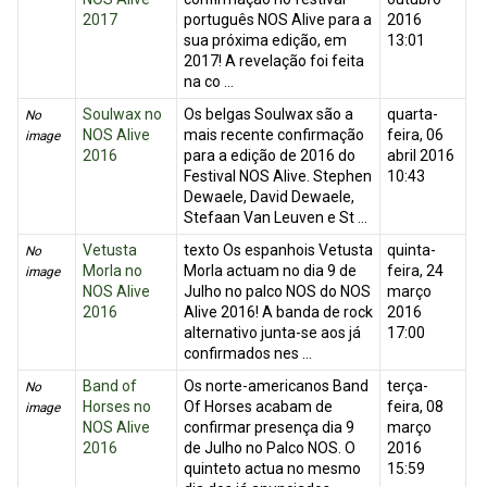
2017
português NOS Alive para a
2016
sua próxima edição, em
13:01
2017! A revelação foi feita
na co ...
Soulwax no
Os belgas Soulwax são a
quarta-
No
NOS Alive
mais recente confirmação
feira, 06
image
2016
para a edição de 2016 do
abril 2016
Festival NOS Alive. Stephen
10:43
Dewaele, David Dewaele,
Stefaan Van Leuven e St ...
Vetusta
texto Os espanhois Vetusta
quinta-
No
Morla no
Morla actuam no dia 9 de
feira, 24
image
NOS Alive
Julho no palco NOS do NOS
março
2016
Alive 2016! A banda de rock
2016
alternativo junta-se aos já
17:00
confirmados nes ...
Band of
Os norte-americanos Band
terça-
No
Horses no
Of Horses acabam de
feira, 08
image
NOS Alive
confirmar presença dia 9
março
2016
de Julho no Palco NOS. O
2016
quinteto actua no mesmo
15:59