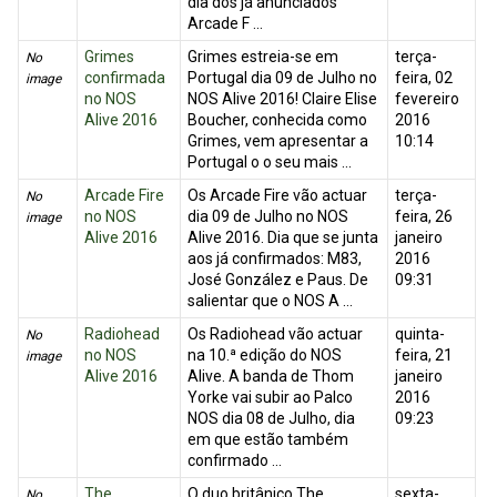
dia dos já anunciados
Arcade F ...
Grimes
Grimes estreia-se em
terça-
No
confirmada
Portugal dia 09 de Julho no
feira, 02
image
no NOS
NOS Alive 2016! Claire Elise
fevereiro
Alive 2016
Boucher, conhecida como
2016
Grimes, vem apresentar a
10:14
Portugal o o seu mais ...
Arcade Fire
Os Arcade Fire vão actuar
terça-
No
no NOS
dia 09 de Julho no NOS
feira, 26
image
Alive 2016
Alive 2016. Dia que se junta
janeiro
aos já confirmados: M83,
2016
José González e Paus. De
09:31
salientar que o NOS A ...
Radiohead
Os Radiohead vão actuar
quinta-
No
no NOS
na 10.ª edição do NOS
feira, 21
image
Alive 2016
Alive. A banda de Thom
janeiro
Yorke vai subir ao Palco
2016
NOS dia 08 de Julho, dia
09:23
em que estão também
confirmado ...
The
O duo britânico The
sexta-
No