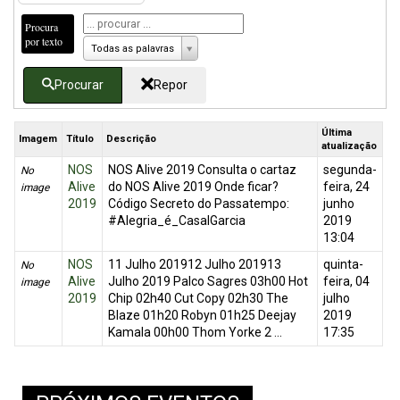
Procura
por texto
Todas as palavras
Procurar
Repor
Última
Imagem
Título
Descrição
atualização
NOS
NOS Alive 2019 Consulta o cartaz
segunda-
No
Alive
do NOS Alive 2019 Onde ficar?
feira, 24
image
2019
Código Secreto do Passatempo:
junho
#Alegria_é_CasalGarcia
2019
13:04
NOS
11 Julho 201912 Julho 201913
quinta-
No
Alive
Julho 2019 Palco Sagres 03h00 Hot
feira, 04
image
2019
Chip 02h40 Cut Copy 02h30 The
julho
Blaze 01h20 Robyn 01h25 Deejay
2019
Kamala 00h00 Thom Yorke 2 ...
17:35