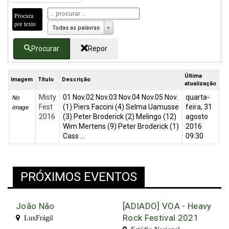
Procura
por texto
Todas as palavras
Procurar
Repor
Última
Imagem
Título
Descrição
atualização
Misty
01 Nov.02 Nov.03 Nov.04 Nov.05 Nov.
quarta-
No
Fest
(1) Piers Faccini (4) Selma Uamusse
feira, 31
image
2016
(3) Peter Broderick (2) Melingo (12)
agosto
Wim Mertens (9) Peter Broderick (1)
2016
Cass ...
09:30
PRÓXIMOS EVENTOS
João Não
[ADIADO] VOA - Heavy
Rock Festival 2021
LuxFrágil