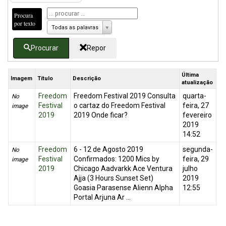
Procura
por texto
Todas as palavras
Procurar
Repor
Última
Imagem
Título
Descrição
atualização
Freedom
Freedom Festival 2019 Consulta
quarta-
No
Festival
o cartaz do Freedom Festival
feira, 27
image
2019
2019 Onde ficar?
fevereiro
2019
14:52
Freedom
6 - 12 de Agosto 2019
segunda-
No
Festival
Confirmados: 1200 Mics by
feira, 29
image
2019
Chicago Aadvarkk Ace Ventura
julho
Ajja (3 Hours Sunset Set)
2019
Goasia Parasense Alienn Alpha
12:55
Portal Arjuna Ar ...