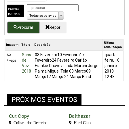
Procura
por texto
Todas as palavras
Procurar
Repor
Última
Imagem
Título
Descrição
atualização
Sons
03 Fevereiro10 Fevereiro17
quarta-
No
de
Fevereiro24 Fevereiro Carlão
feira, 10
image
Vez
Frankie Chavez Linda Martini Jorge
janeiro
2018
Palma Miguel Tela 03 Março09
2018
Março17 Março 24 Março Blind ...
12:48
PRÓXIMOS EVENTOS
Cut Copy
Balthazar
Coliseu dos Recreios
Hard Club