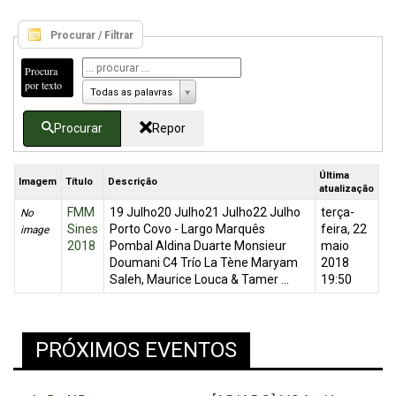
Procurar / Filtrar
Procura
por texto
Todas as palavras
Procurar
Repor
Última
Imagem
Título
Descrição
atualização
FMM
19 Julho20 Julho21 Julho22 Julho
terça-
No
Sines
Porto Covo - Largo Marquês
feira, 22
image
2018
Pombal Aldina Duarte Monsieur
maio
Doumani C4 Trío La Tène Maryam
2018
Saleh, Maurice Louca & Tamer ...
19:50
PRÓXIMOS EVENTOS