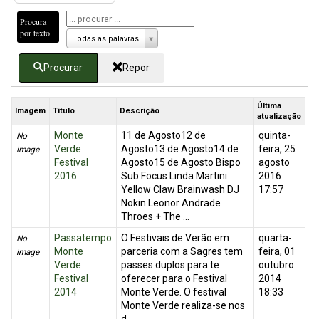
Procura
por texto
Todas as palavras
Procurar
Repor
Última
Imagem
Título
Descrição
atualização
Monte
11 de Agosto12 de
quinta-
No
Verde
Agosto13 de Agosto14 de
feira, 25
image
Festival
Agosto15 de Agosto Bispo
agosto
2016
Sub Focus Linda Martini
2016
Yellow Claw Brainwash DJ
17:57
Nokin Leonor Andrade
Throes + The ...
Passatempo
O Festivais de Verão em
quarta-
No
Monte
parceria com a Sagres tem
feira, 01
image
Verde
passes duplos para te
outubro
Festival
oferecer para o Festival
2014
2014
Monte Verde. O festival
18:33
Monte Verde realiza-se nos