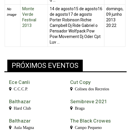
d ...
Monte
14 de agosto15 de agosto16
domingo,
No
Verde
de agosto17 de agosto
09 junho
image
Festival
Porter Robinson Richie
2013
2013
Campbell Dj Ride Gabriel o
20:22
Pensador Wolfpack Pow
Pow Movement Dj Oder Cpt
Luv ...
PRÓXIMOS EVENTOS
Ece Canli
Cut Copy
C.C.C.P.
Coliseu dos Recreios
Balthazar
Semibreve 2021
Hard Club
Braga
Balthazar
The Black Crowes
Aula Magna
Campo Pequeno