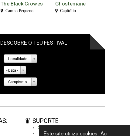
The Black Crowes
Ghostemane
Campo Pequeno
Capitólio
DESCOBRE O TEU FESTIVAL
- Localidade -
- Data -
- Campismo -
AS:
SUPORTE
Criar conta
Este site utiliza cookies. Ao
Fazer autenticação