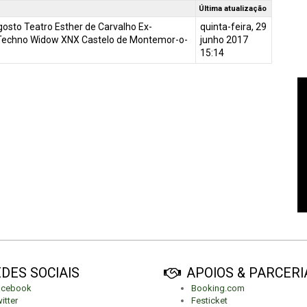
Última atualização
osto Teatro Esther de Carvalho Ex-
quinta-feira, 29
a Techno Widow XNX Castelo de Montemor-o-
junho 2017
15:14
DES SOCIAIS
APOIOS & PARCERI
acebook
Booking.com
itter
Festicket