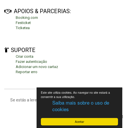
APOIOS & PARCERIAS:
Booking.com
Festicket
Ticketea
SUPORTE
Criar conta
Fazer autenticação
Adicionar um novo cartaz
Reportar erro
Este site utiliza cookies. Ao navegar no site estará a
consentir a sua utilização.
Se estás a leres isto, significa que estás no fundo da página.
Saiba mais sobre o uso de
cookies
Festivais de Verão 2021
Aceitar