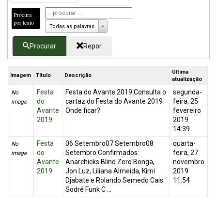
Procura
por texto
Todas as palavras
Procurar
Repor
Última
Imagem
Título
Descrição
atualização
Festa
Festa do Avante 2019 Consulta o
segunda-
No
do
cartaz do Festa do Avante 2019
feira, 25
image
Avante
Onde ficar?
fevereiro
2019
2019
14:39
Festa
06 Setembro07 Setembro08
quarta-
No
do
Setembro Confirmados:
feira, 27
image
Avante
Anarchicks Blind Zero Bonga,
novembro
2019
Jon Luz, Liliana Almeida, Kimi
2019
Djabate e Rolando Semedo Cais
11:54
Sodré Funk C ...