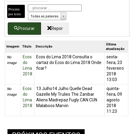
Procura
por texto
Todas as palavras
Procurar
Repor
Última
Imagem
Título
Descrição
atualização
Ecos
Ecos do Lima 2018 Consulta o
sexta-
No
do
cartaz do Ecos do Lima 2018 Onde
feira, 23
image
Lima
ficar?
fevereiro
2018
2018
13:03
Ecos
13 Julho14 Julho Quelle Dead
quinta-
No
do
Gazelle My Trulies The Zanibar
feira, 09
image
Lima
Aliens Madrepaz Fugly CAN CUN
agosto
2018
Malaboos Marvin
2018
11:23