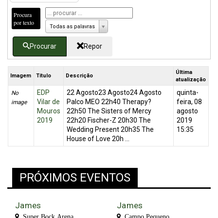
Procura
por texto
Todas as palavras
Procurar
Repor
Última
Imagem
Título
Descrição
atualização
EDP
22 Agosto23 Agosto24 Agosto
quinta-
No
Vilar de
Palco MEO 22h40 Therapy?
feira, 08
image
Mouros
22h50 The Sisters of Mercy
agosto
2019
22h20 Fischer-Z 20h30 The
2019
Wedding Present 20h35 The
15:35
House of Love 20h ...
PRÓXIMOS EVENTOS
James
James
Super Bock Arena
Campo Pequeno