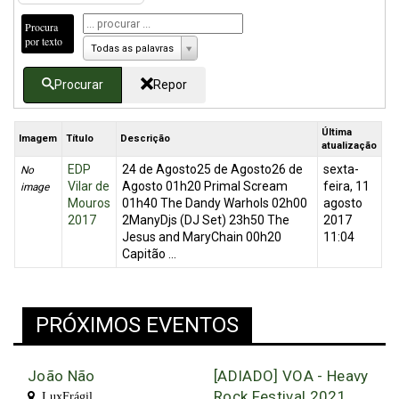
Procura
por texto
Todas as palavras
Procurar
Repor
Última
Imagem
Título
Descrição
atualização
EDP
24 de Agosto25 de Agosto26 de
sexta-
No
Vilar de
Agosto 01h20 Primal Scream
feira, 11
image
Mouros
01h40 The Dandy Warhols 02h00
agosto
2017
2ManyDjs (DJ Set) 23h50 The
2017
Jesus and MaryChain 00h20
11:04
Capitão ...
PRÓXIMOS EVENTOS
João Não
[ADIADO] VOA - Heavy
Rock Festival 2021
LuxFrágil