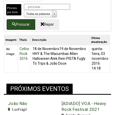
Procura
por texto
Todas as palavras
Procurar
Repor
Última
Imagem
Título
Descrição
atualização
Cellos
18 de Novembro19 de Novembro
quinta-
No
Rock
HHY & The Macumbas Allen
feira, 03
image
2016
Halloween Alek Rein PISTA Fugly
novembro
Tó Trips & João Doce
2016
14:18
PRÓXIMOS EVENTOS
João Não
[ADIADO] VOA - Heavy
Rock Festival 2021
LuxFrágil