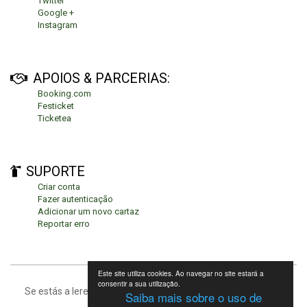
Twitter
Google +
Instagram
APOIOS & PARCERIAS:
Booking.com
Festicket
Ticketea
SUPORTE
Criar conta
Fazer autenticação
Adicionar um novo cartaz
Reportar erro
Este site utiliza cookies. Ao navegar no site estará a
consentir a sua utilização.
Se estás a leres isto, significa que estás no fundo da página.
Saiba mais sobre o uso de