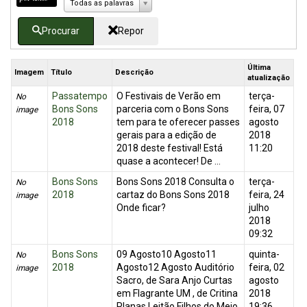
Todas as palavras
Procurar
Repor
Última
Imagem
Título
Descrição
atualização
Passatempo
O Festivais de Verão em
terça-
No
Bons Sons
parceria com o Bons Sons
feira, 07
image
2018
tem para te oferecer passes
agosto
gerais para a edição de
2018
2018 deste festival! Está
11:20
quase a acontecer! De ...
Bons Sons
Bons Sons 2018 Consulta o
terça-
No
2018
cartaz do Bons Sons 2018
feira, 24
image
Onde ficar?
julho
2018
09:32
Bons Sons
09 Agosto10 Agosto11
quinta-
No
2018
Agosto12 Agosto Auditório
feira, 02
image
Sacro, de Sara Anjo Curtas
agosto
em Flagrante UM , de Critina
2018
Planas Leitão Filhos do Meio
19:36